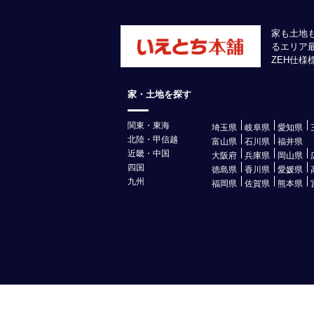
家も土地
るエリア
ZEH仕
家・土地を探す
関東・東海
埼玉県
岐阜県
愛知県
北陸・甲信越
富山県
石川県
福井県
近畿・中国
大阪府
兵庫県
岡山県
四国
徳島県
香川県
愛媛県
九州
福岡県
佐賀県
熊本県