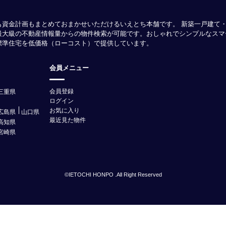
も資金計画もまとめておまかせいただけるいえとち本舗です。 新築一戸建て
最大級の不動産情報量からの物件検索が可能です。おしゃれでシンプルなスマ
様標準住宅を低価格（ローコスト）で提供しています。
会員メニュー
会員登録
三重県
ログイン
お気に入り
広島県
山口県
最近見た物件
高知県
宮崎県
©IETOCHI HONPO .All Right Reserved