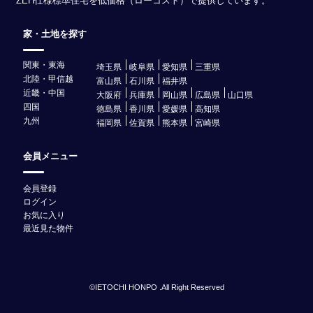
ZEH仕様標準住宅を低価格（ローコスト）で提供しています。
家・土地を探す
関東・東海
埼玉県
岐阜県
愛知県
三重県
北陸・甲信越
富山県
石川県
福井県
近畿・中国
大阪府
兵庫県
岡山県
広島県
山口県
四国
徳島県
香川県
愛媛県
高知県
九州
福岡県
佐賀県
熊本県
宮崎県
会員メニュー
会員登録
ログイン
お気に入り
最近見た物件
©IETOCHI HONPO .All Right Reserved