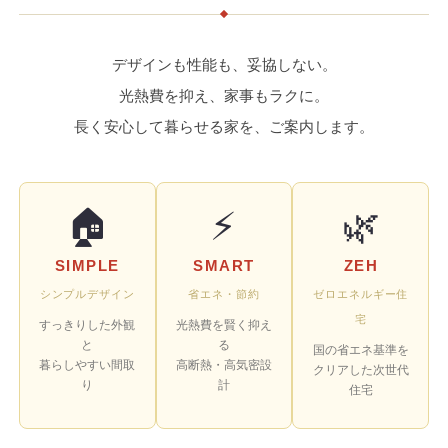
デザインも性能も、妥協しない。
光熱費を抑え、家事もラクに。
長く安心して暮らせる家を、ご案内します。
🏠
⚡
🌿
SIMPLE
SMART
ZEH
シンプルデザイン
省エネ・節約
ゼロエネルギー住
宅
すっきりした外観
光熱費を賢く抑え
と
る
国の省エネ基準を
暮らしやすい間取
高断熱・高気密設
クリアした次世代
り
計
住宅