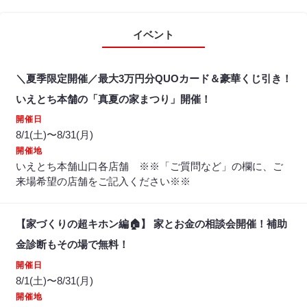
イベント
＼夏季限定開催／最大3万円分QUOカード＆豪華くじ引き！
いえとち本舗の「真夏の家まつり」開催！
開催日
8/1(土)〜8/31(月)
開催地
いえとち本舗山口各店舗 ※※「ご質問など」の欄に、ご
来場希望の店舗をご記入ください※※
【家づくりの超キホン編🏠】 家とお金の相談会開催！補助
金診断もその場で無料！
開催日
8/1(土)〜8/31(月)
開催地