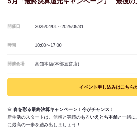
5月「最終決算還元キャンペーン」 最後の
2025/04/01～2025/05/31
開催日
10:00〜17:00
時間
高知本店(本部直営店)
開催会場
イベント申し込みはこちら
🌸
春を彩る最終決算キャンペーン！今がチャンス！
新生活のスタートは、信頼と実績のある
いえとち本舗
と一緒に
に最高の一歩を踏み出しましょう！