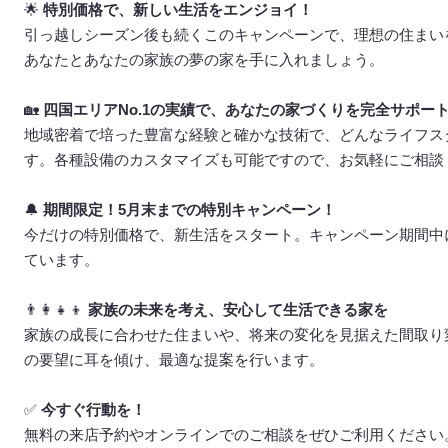
🌟
特別価格で、新しい生活をエンジョイ！
引っ越しシーズン後も続くこのキャンペーンで、理想の住まい
あなたとあなたの家族の夢の家を手に入れましょう。
🏡
四国エリアNo.1の実績で、あなたの家づくりを完全サポー
地域密着で培った豊富な経験と確かな技術で、どんなライフス
す。各種設備のカスタマイズも可能ですので、お気軽にご相談
🔔
期間限定！5月末までの特別キャンペーン！
今だけの特別価格で、新生活をスタート。キャンペーン期間中
ています。
👨‍👩‍👧‍👦
家族の未来を考え、安心して生活できる家を
家族の成長に合わせた住まいや、将来の変化を見据えた間取り
の要望に耳を傾け、最適な提案を行います。
✅
今すぐ行動を！
無料の来店予約やオンラインでのご相談をぜひご利用ください