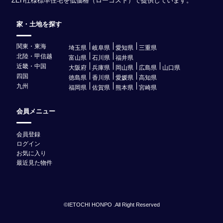
ZEH仕様標準住宅を低価格（ローコスト）で提供しています。
家・土地を探す
関東・東海
埼玉県
岐阜県
愛知県
三重県
北陸・甲信越
富山県
石川県
福井県
近畿・中国
大阪府
兵庫県
岡山県
広島県
山口県
四国
徳島県
香川県
愛媛県
高知県
九州
福岡県
佐賀県
熊本県
宮崎県
会員メニュー
会員登録
ログイン
お気に入り
最近見た物件
©IETOCHI HONPO .All Right Reserved