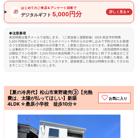
はじめてのご来店＆アンケート回答で
🎁
詳しく見る ▾
5,000円分
デジタルギフト
◆注意事項
来店特典は電子メールで送信します。（ご来店後１週間前後）WEB 来店予約特典
5,000 円相当プレゼントはこちらのイベント予約からのお申し込みで予約されたお客様
のうち初回来店のお客様のみが対象です。１家族１回のみとなります。来店特典のお渡
しは事前のアンケートへの回答と物件のご見学が必須となります。（未完成物件の場合
は類似プランの見学）5,000 円分の来店特典プレゼントは予告なく終了する場合がござ
います。予めご了承ください。アンケートに虚偽の内容が含まれると判断した場合、身
分証の提示のご協力をお願いしております。虚偽発覚した場合は特典をお渡しできかね
ますことご了承お願いいたします。
【夏の冷房代】松山市東野建売③【光熱
費は、太陽が払ってほしい】新築
お気に入り
4LDK ☆桑原小学校 徒歩10分☆