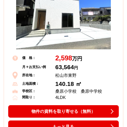
2,598
価 格：
万円
63,564
月々お支払い例
円
松山市東野
所在地：
140.18 ㎡
土地面積：
桑原小学校 桑原中学校
学校区：
4LDK
間取り：
物件の資料を取り寄せる（無料）
もっと見る