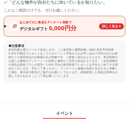
✅「どんな物件が自分たちに向いているか知りたい」
こんなご相談だけでも、ぜひお越しください。
はじめてのご来店＆アンケート回答で
🎁
詳しく見る ▾
5,000円分
デジタルギフト
◆注意事項
来店特典は電子メールで送信します。（ご来店後１週間前後）WEB 来店予約特典
5,000 円相当プレゼントはこちらのイベント予約からのお申し込みで予約されたお客
様のうち初回来店のお客様のみが対象です。１家族１回のみとなります。来店特典の
お渡しは事前のアンケートへの回答と物件のご見学が必須となります。（未完成物件
の場合は類似プランの見学）5,000 円分の来店特典プレゼントは予告なく終了する場
合がございます。予めご了承ください。アンケートに虚偽の内容が含まれると判断し
た場合、身分証の提示のご協力をお願いしております。虚偽発覚した場合は特典をお
渡しできかねますことご了承お願いいたします。
イベント