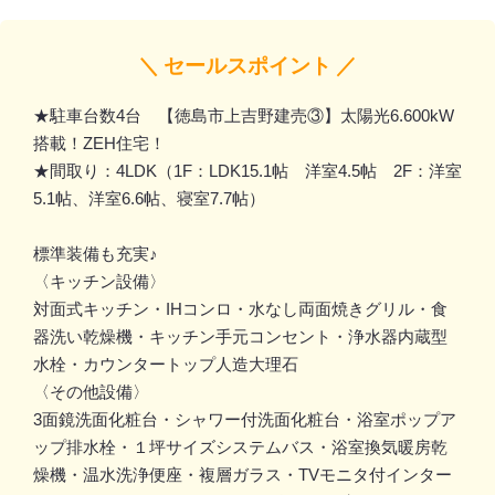
＼ セールスポイント ／
★駐車台数4台 【徳島市上吉野建売③】太陽光6.600kW
搭載！ZEH住宅！
★間取り：4LDK（1F：LDK15.1帖 洋室4.5帖 2F：洋室
5.1帖、洋室6.6帖、寝室7.7帖）
標準装備も充実♪
〈キッチン設備〉
対面式キッチン・IHコンロ・水なし両面焼きグリル・食
器洗い乾燥機・キッチン手元コンセント・浄水器内蔵型
水栓・カウンタートップ人造大理石
〈その他設備〉
3面鏡洗面化粧台・シャワー付洗面化粧台・浴室ポップア
ップ排水栓・１坪サイズシステムバス・浴室換気暖房乾
燥機・温水洗浄便座・複層ガラス・TVモニタ付インター