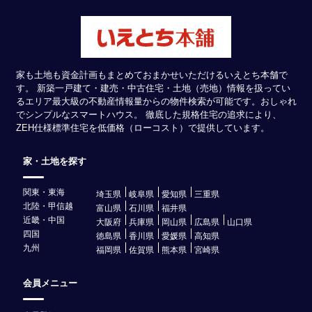
家も土地も資金計画もまとめておまかせいただけるいえとち本舗で
す。 新築一戸建て・建売・中古住宅・土地（売地）情報を扱ってい
るエリア最大級の不動産情報量からの物件検索が可能です。おしゃれ
でシンプルなスマートハウス。 徹底した規格住宅の追求により、
ZEH仕様標準住宅を低価格（ローコスト）で提供しています。
家・土地を探す
関東・東海
埼玉県
岐阜県
愛知県
三重県
北陸・甲信越
富山県
石川県
福井県
近畿・中国
大阪府
兵庫県
岡山県
広島県
山口県
四国
徳島県
香川県
愛媛県
高知県
九州
福岡県
佐賀県
熊本県
宮崎県
会員メニュー