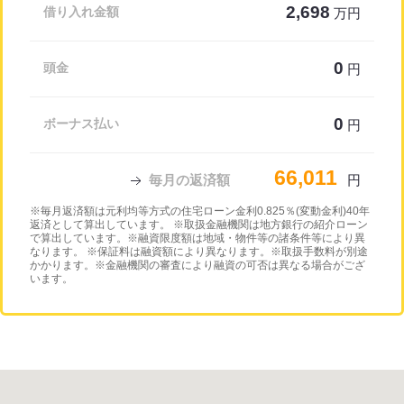
2,698
借り入れ金額
万円
0
頭金
円
0
ボーナス払い
円
66,011
毎月の返済額
円
※毎月返済額は元利均等方式の住宅ローン金利0.825％(変動金利)40年
返済として算出しています。 ※取扱金融機関は地方銀行の紹介ローン
で算出しています。※融資限度額は地域・物件等の諸条件等により異
なります。 ※保証料は融資額により異なります。※取扱手数料が別途
かかります。※金融機関の審査により融資の可否は異なる場合がござ
います。