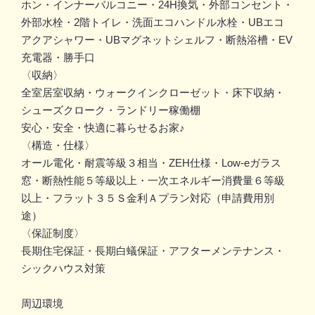
ホン・インナーバルコニー・24H換気・外部コンセント・
外部水栓・2階トイレ・洗面エコハンドル水栓・UBエコ
アクアシャワー・UBマグネットシェルフ・断熱浴槽・EV
充電器・勝手口
〈収納〉
全室居室収納・ウォークインクローゼット・床下収納・
シューズクローク・ランドリー稼働棚
安心・安全・快適に暮らせるお家♪
〈構造・仕様〉
オール電化・耐震等級３相当・ZEH仕様・Low-eガラス
窓・断熱性能５等級以上・一次エネルギー消費量６等級
以上・フラット３５Ｓ金利Ａプラン対応（申請費用別
途）
〈保証制度〉
長期住宅保証・長期白蟻保証・アフターメンテナンス・
シックハウス対策
周辺環境