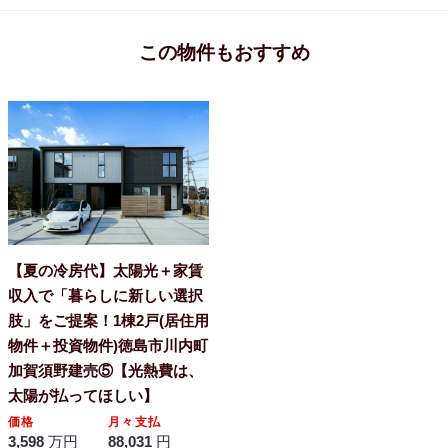
この物件もおすすめ
【夏の冷房代】太陽光＋家賃
収入で「暮らしに新しい選択
肢」をご提案！1棟2戸(居住用
物件＋投資物件)徳島市川内町
加賀須野建売⑤【光熱費は、
太陽が払ってほしい】
価格
月々支払
3,598
万円
88,031
円