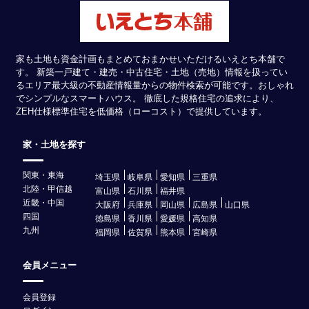
家も土地も資金計画もまとめておまかせいただけるいえとち本舗で
す。 新築一戸建て・建売・中古住宅・土地（売地）情報を扱ってい
るエリア最大級の不動産情報量からの物件検索が可能です。おしゃれ
でシンプルなスマートハウス。 徹底した規格住宅の追求により、
ZEH仕様標準住宅を低価格（ローコスト）で提供しています。
家・土地を探す
関東・東海
埼玉県
岐阜県
愛知県
三重県
北陸・甲信越
富山県
石川県
福井県
近畿・中国
大阪府
兵庫県
岡山県
広島県
山口県
四国
徳島県
香川県
愛媛県
高知県
九州
福岡県
佐賀県
熊本県
宮崎県
会員メニュー
会員登録