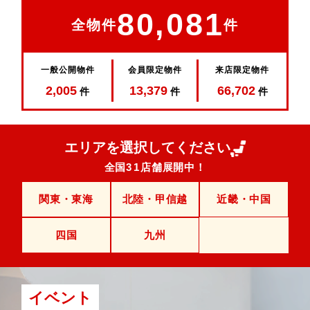
80,081
全物件
件
一般公開物件
会員限定物件
来店限定物件
2,005
13,379
66,702
件
件
件
エリアを選択してください
全国
31
店舗展開中！
関東・東海
北陸・甲信越
近畿・中国
四国
九州
イベント