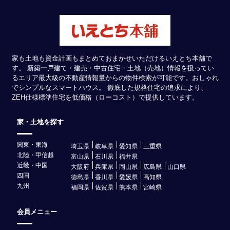
家も土地も資金計画もまとめておまかせいただけるいえとち本舗で
す。 新築一戸建て・建売・中古住宅・土地（売地）情報を扱ってい
るエリア最大級の不動産情報量からの物件検索が可能です。おしゃれ
でシンプルなスマートハウス。 徹底した規格住宅の追求により、
ZEH仕様標準住宅を低価格（ローコスト）で提供しています。
家・土地を探す
関東・東海
埼玉県
岐阜県
愛知県
三重県
北陸・甲信越
富山県
石川県
福井県
近畿・中国
大阪府
兵庫県
岡山県
広島県
山口県
四国
徳島県
香川県
愛媛県
高知県
九州
福岡県
佐賀県
熊本県
宮崎県
会員メニュー