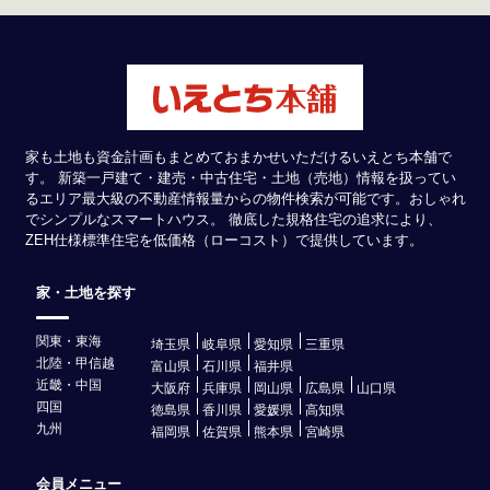
家も土地も資金計画もまとめておまかせいただけるいえとち本舗で
す。 新築一戸建て・建売・中古住宅・土地（売地）情報を扱ってい
るエリア最大級の不動産情報量からの物件検索が可能です。おしゃれ
でシンプルなスマートハウス。 徹底した規格住宅の追求により、
ZEH仕様標準住宅を低価格（ローコスト）で提供しています。
家・土地を探す
関東・東海
埼玉県
岐阜県
愛知県
三重県
北陸・甲信越
富山県
石川県
福井県
近畿・中国
大阪府
兵庫県
岡山県
広島県
山口県
四国
徳島県
香川県
愛媛県
高知県
九州
福岡県
佐賀県
熊本県
宮崎県
会員メニュー