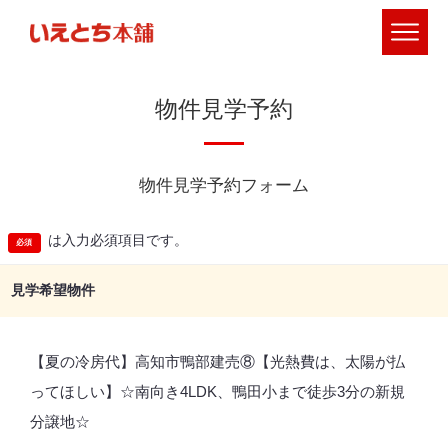
物件見学予約
物件見学予約フォーム
は入力必須項目です。
見学希望物件
【夏の冷房代】高知市鴨部建売⑧【光熱費は、太陽が払
ってほしい】☆南向き4LDK、鴨田小まで徒歩3分の新規
分譲地☆