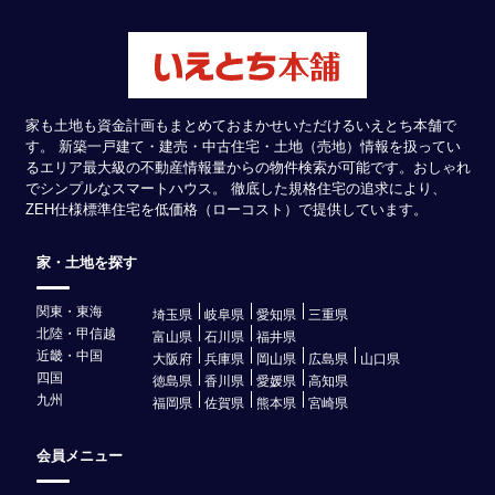
家も土地も資金計画もまとめておまかせいただけるいえとち本舗で
す。 新築一戸建て・建売・中古住宅・土地（売地）情報を扱ってい
るエリア最大級の不動産情報量からの物件検索が可能です。おしゃれ
でシンプルなスマートハウス。 徹底した規格住宅の追求により、
ZEH仕様標準住宅を低価格（ローコスト）で提供しています。
家・土地を探す
関東・東海
埼玉県
岐阜県
愛知県
三重県
北陸・甲信越
富山県
石川県
福井県
近畿・中国
大阪府
兵庫県
岡山県
広島県
山口県
四国
徳島県
香川県
愛媛県
高知県
九州
福岡県
佐賀県
熊本県
宮崎県
会員メニュー