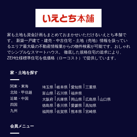
家も土地も資金計画もまとめておまかせいただけるいえとち本舗で
す。 新築一戸建て・建売・中古住宅・土地（売地）情報を扱ってい
るエリア最大級の不動産情報量からの物件検索が可能です。おしゃれ
でシンプルなスマートハウス。 徹底した規格住宅の追求により、
ZEH仕様標準住宅を低価格（ローコスト）で提供しています。
家・土地を探す
関東・東海
埼玉県
岐阜県
愛知県
三重県
北陸・甲信越
富山県
石川県
福井県
近畿・中国
大阪府
兵庫県
岡山県
広島県
山口県
四国
徳島県
香川県
愛媛県
高知県
九州
福岡県
佐賀県
熊本県
宮崎県
会員メニュー