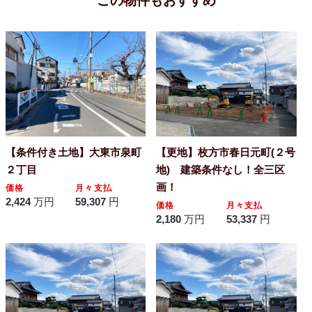
この物件もおすすめ
【条件付き土地】大東市泉町
【更地】枚方市春日元町(２号
２丁目
地) 建築条件なし！全三区
画！
価格
月々支払
2,424
万円
59,307
円
価格
月々支払
2,180
万円
53,337
円