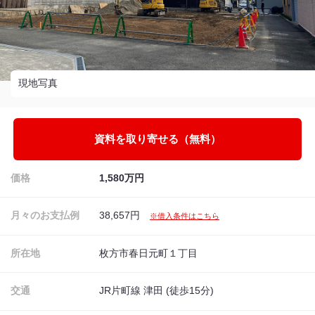
現地写真
資料を取り寄せる（無料）
価格
1,580万円
月々のお支払例
38,657円
※借入条件はこちら
所在地
枚方市春日元町１丁目
交通
JR片町線 津田 (徒歩15分)