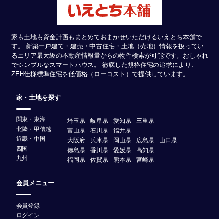
家も土地も資金計画もまとめておまかせいただけるいえとち本舗で
す。 新築一戸建て・建売・中古住宅・土地（売地）情報を扱ってい
るエリア最大級の不動産情報量からの物件検索が可能です。おしゃれ
でシンプルなスマートハウス。 徹底した規格住宅の追求により、
ZEH仕様標準住宅を低価格（ローコスト）で提供しています。
家・土地を探す
関東・東海
埼玉県
岐阜県
愛知県
三重県
北陸・甲信越
富山県
石川県
福井県
近畿・中国
大阪府
兵庫県
岡山県
広島県
山口県
四国
徳島県
香川県
愛媛県
高知県
九州
福岡県
佐賀県
熊本県
宮崎県
会員メニュー
会員登録
ログイン