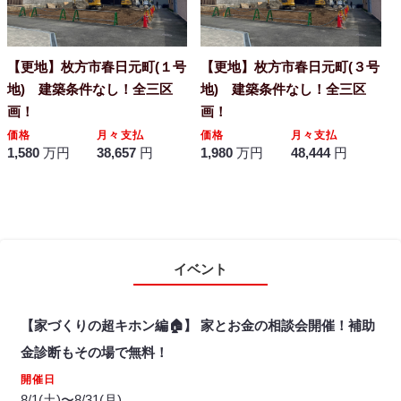
【更地】枚方市春日元町(１号
【更地】枚方市春日元町(３号
地) 建築条件なし！全三区
地) 建築条件なし！全三区
画！
画！
価格
月々支払
価格
月々支払
1,580
万円
38,657
円
1,980
万円
48,444
円
イベント
【家づくりの超キホン編🏠】 家とお金の相談会開催！補助
金診断もその場で無料！
開催日
8/1(土)〜8/31(月)