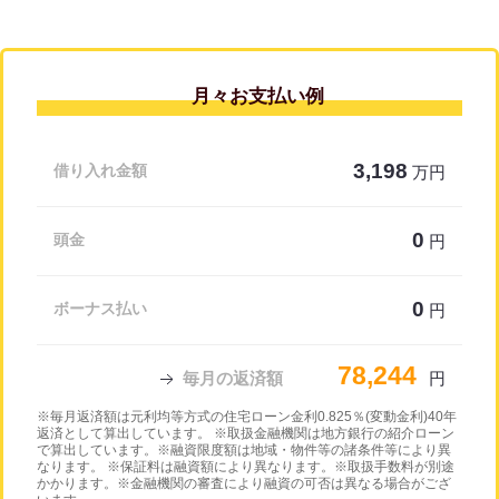
月々お支払い例
3,198
借り入れ金額
万円
0
頭金
円
0
ボーナス払い
円
78,244
毎月の返済額
円
※毎月返済額は元利均等方式の住宅ローン金利0.825％(変動金利)40年
返済として算出しています。 ※取扱金融機関は地方銀行の紹介ローン
で算出しています。※融資限度額は地域・物件等の諸条件等により異
なります。 ※保証料は融資額により異なります。※取扱手数料が別途
かかります。※金融機関の審査により融資の可否は異なる場合がござ