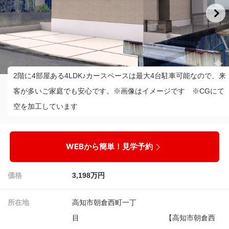
2階に4部屋ある4LDK♪カースペースは最大4台駐車可能なので、来
客が多いご家庭でも安心です。※画像はイメージです ※CGにて
空を加工しています
WEBから簡単！見学予約
価格
3,198万円
所在地
高知市朝倉西町一丁
目 【高知市朝倉西