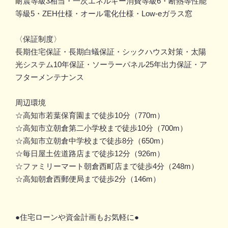
耐震等級3相当・一次エネルギー消費等級6・断熱等性能
等級5・ZEH仕様・オール電化仕様・Low-eガラス窓
〈保証制度〉
長期住宅保証・長期白蟻保証・シックハウス対策・太陽
光システム10年保証・ソーラーパネル25年出力保証・ア
フターメンテナンス
周辺環境
☆高知市若葉保育園まで徒歩10分（770m）
☆高知市立朝倉第二小学校まで徒歩10分（700m）
☆高知市立朝倉中学校まで徒歩8分（650m）
☆毎日屋土佐道路店まで徒歩12分（926m）
☆ファミリーマート朝倉西町店まで徒歩4分（248m）
☆高知朝倉西郵便局まで徒歩2分（146m）
●住宅ローンや資金計画もお気軽に●