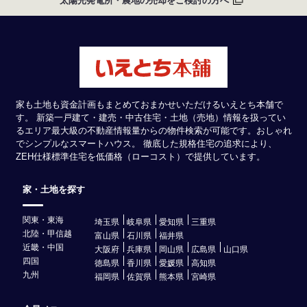
太陽光発電所・農地の売却をご検討の方へ
家も土地も資金計画もまとめておまかせいただけるいえとち本舗で
す。 新築一戸建て・建売・中古住宅・土地（売地）情報を扱ってい
るエリア最大級の不動産情報量からの物件検索が可能です。おしゃれ
でシンプルなスマートハウス。 徹底した規格住宅の追求により、
ZEH仕様標準住宅を低価格（ローコスト）で提供しています。
家・土地を探す
関東・東海
埼玉県
岐阜県
愛知県
三重県
北陸・甲信越
富山県
石川県
福井県
近畿・中国
大阪府
兵庫県
岡山県
広島県
山口県
四国
徳島県
香川県
愛媛県
高知県
九州
福岡県
佐賀県
熊本県
宮崎県