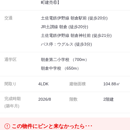
町建売⑥】
交通
土佐電鉄伊野線 朝倉駅前 (徒歩20分)
JR土讃線 朝倉 (徒歩20分)
土佐電鉄伊野線 朝倉神社前 (徒歩21分)
バス停：ウグルス (徒歩3分)
通学区
朝倉第二小学校 （700m）
朝倉中学校 （650m）
間取り
4LDK
建物面積
104.88㎡
完成時期
2026/8
階数
2階建
(築年月)
この物件にピンと来なかったら･･･