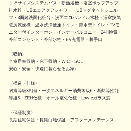
１坪サイズシステムバス・断熱浴槽・浴室ポップアップ
排水栓・UBエコアクアシャワー・UBマグネットシェル
フ・3面鏡洗面化粧台・洗面エコハンドル水栓・浴室換気
暖房乾燥機・温水洗浄便座トイレ・節水型トイレ・TVモ
ニター付インターホン・インナーバルコニー・24H換気・
外部コンセント・外部水栓・EV充電器・勝手口
〈収納〉
全室居室収納・床下収納・WIC・SCL
安心・安全・快適に暮らせるお家♪
〈構造・仕様〉
耐震等級3相当・一次エネルギー消費等級6・断熱等性能
等級5・ZEH仕様・オール電化仕様・Low-eガラス窓
〈保証制度〉
長期住宅保証・長期白蟻保証・アフターメンテナンス