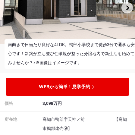
南向きで日当たり良好な4LDK。鴨部小学校まで徒歩3分で通学も安
心です！新築が立ち並び住環境が整った分譲地内で新生活を始めて
みませんか？♪※画像はイメージです。
WEBから簡単！見学予約
価格
3,098万円
所在地
高知市鴨部字天神ノ前 【高知
市鴨部建売⑨】