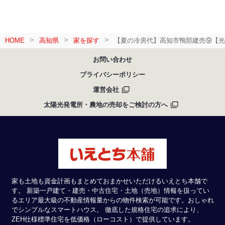
HOME
高知県
家を探す
【夏の冷房代】高知市鴨部建売⑨【光
お問い合わせ
プライバシーポリシー
運営会社
太陽光発電所・農地の売却をご検討の方へ
家も土地も資金計画もまとめておまかせいただけるいえとち本舗で
す。 新築一戸建て・建売・中古住宅・土地（売地）情報を扱ってい
るエリア最大級の不動産情報量からの物件検索が可能です。おしゃれ
でシンプルなスマートハウス。 徹底した規格住宅の追求により、
ZEH仕様標準住宅を低価格（ローコスト）で提供しています。