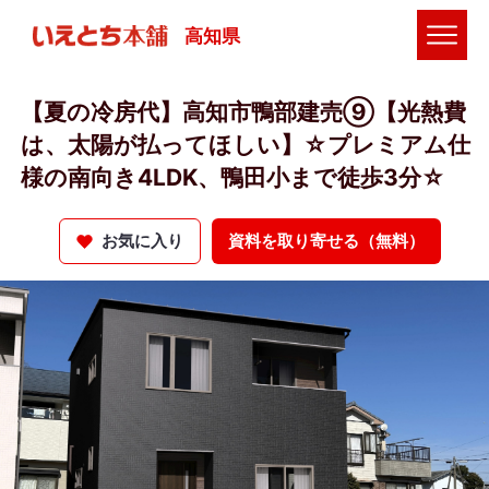
高知県
【夏の冷房代】高知市鴨部建売⑨【光熱費
は、太陽が払ってほしい】☆プレミアム仕
様の南向き4LDK、鴨田小まで徒歩3分☆
お気に入り
資料を取り寄せる（無料）