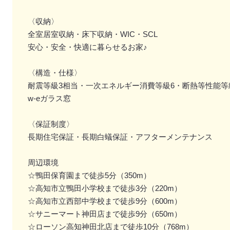
〈収納〉
全室居室収納・床下収納・WIC・SCL
安心・安全・快適に暮らせるお家♪
〈構造・仕様〉
耐震等級3相当・一次エネルギー消費等級6・断熱等性能等級
w-eガラス窓
〈保証制度〉
長期住宅保証・長期白蟻保証・アフターメンテナンス
周辺環境
☆鴨田保育園まで徒歩5分（350m）
☆高知市立鴨田小学校まで徒歩3分（220m）
☆高知市立西部中学校まで徒歩9分（600m）
☆サニーマート神田店まで徒歩9分（650m）
☆ローソン高知神田北店まで徒歩10分（768m）