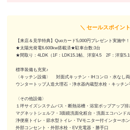
＼ セールスポイント
【来店＆見学特典】Quoカード5,000円プレゼント実施中！
★太陽光発電6.600kw搭載済★駐車台数:3台
★間取り：4LDK（1F：LDK15.1帖、洋室4.5 2F：洋室5.
標準装備も充実♪
〈キッチン設備〉 対面式キッチン・IHコンロ・水なし
ウンタートップ人造大理石・浄水器内蔵型水栓・キッチン
〈その他設備〉
１坪サイズシステムバス・断熱浴槽・浴室ポップアップ排水
マグネットシェルフ・3面鏡洗面化粧台・洗面エコハンド
浄便座トイレ・節水型トイレ・TVモニター付インターホン
外部コンセント・外部水栓・EV充電器・勝手口