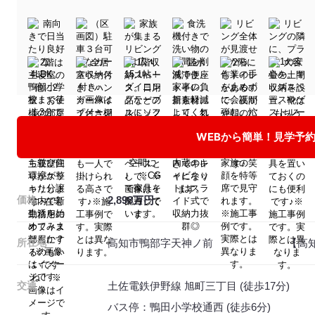
WEBから簡単！見学予
2,898万円
価格
高知市鴨部字天神ノ前 【高知市
所在地
土佐電鉄伊野線 旭町三丁目 (徒歩17分)
交通
バス停：鴨田小学校通西 (徒歩6分)