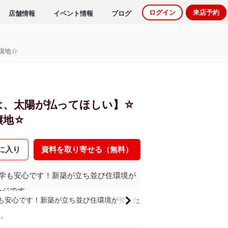
ログイン
来店予約
店舗情報
イベント情報
ブログ
譲地☆
は、太陽が払ってほしい】☆
譲地☆
に入り
資料を取り寄せる（無料）
学も安心です！新築が立ち並び住環境が整った
す。