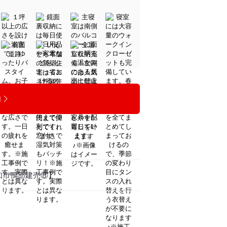
約
鴨部建売⑧】