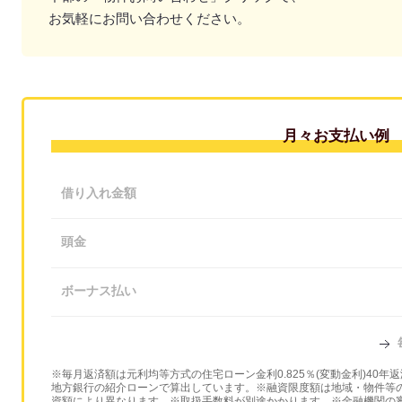
お気軽にお問い合わせください。
月々お支払い例
借り入れ金額
頭金
ボーナス払い
※毎月返済額は元利均等方式の住宅ローン金利0.825％(変動金利)40
地方銀行の紹介ローンで算出しています。※融資限度額は地域・物件等の
資額により異なります。※取扱手数料が別途かかります。※金融機関の