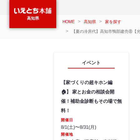
高知県
HOME
高知県
家を探す
【夏の冷房代】高知市鴨部建売⑧【光
イベント
【家づくりの超キホン編
🏠】 家とお金の相談会開
催！補助金診断もその場で無
料！
開催日
8/1(土)〜8/31(月)
開催地