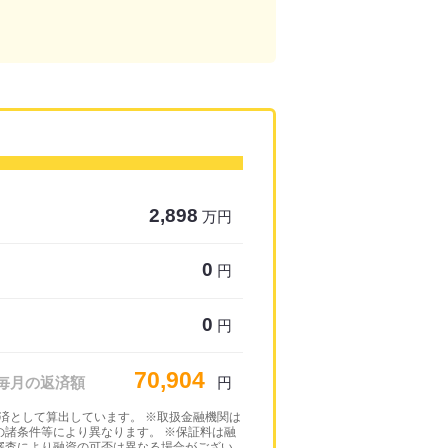
2,898
万円
0
円
0
円
70,904
毎月の返済額
円
年返済として算出しています。 ※取扱金融機関は
諸条件等により異なります。 ※保証料は融
審査により融資の可否は異なる場合がござい