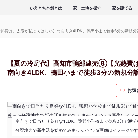
いえとち本舗とは
家・土地を探す
家を建てる
熱費は、太陽が払ってほしい】☆南向き4LDK、鴨田小まで徒歩3分の新規分
【夏の冷房代】高知市鴨部建売⑧【光熱費
南向き4LDK、鴨田小まで徒歩3分の新規分
お気
南向きで日当たり良好な4LDK。鴨部小学校まで徒歩3分で通
分譲地内で新生活を始めてみませんか？♪※画像はイメージで