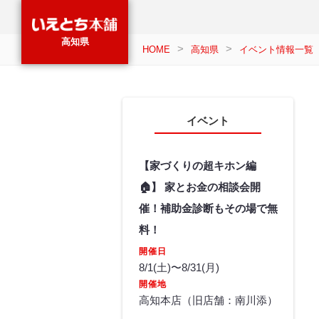
高知県
HOME
高知県
イベント情報一覧
イベント
【家づくりの超キホン編
🏠】 家とお金の相談会開
催！補助金診断もその場で無
料！
開催日
8/1(土)〜8/31(月)
開催地
高知本店（旧店舗：南川添）