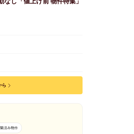
動なし「値上げ前 物件特集」
から
建築済み物件