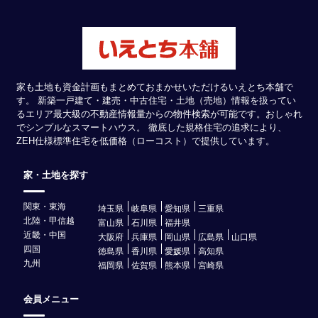
家も土地も資金計画もまとめておまかせいただけるいえとち本舗で
す。 新築一戸建て・建売・中古住宅・土地（売地）情報を扱ってい
るエリア最大級の不動産情報量からの物件検索が可能です。おしゃれ
でシンプルなスマートハウス。 徹底した規格住宅の追求により、
ZEH仕様標準住宅を低価格（ローコスト）で提供しています。
家・土地を探す
関東・東海
埼玉県
岐阜県
愛知県
三重県
北陸・甲信越
富山県
石川県
福井県
近畿・中国
大阪府
兵庫県
岡山県
広島県
山口県
四国
徳島県
香川県
愛媛県
高知県
九州
福岡県
佐賀県
熊本県
宮崎県
会員メニュー