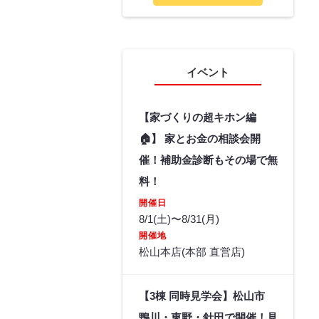
イベント
【家づくりの超キホン編
🏠】 家とお金の相談会開
催！補助金診断もその場で無
料！
開催日
8/1(土)〜8/31(月)
開催地
松山本店(本部 直営店)
【3棟 同時見学会】松山市
鴨川・東野・針田で開催！見