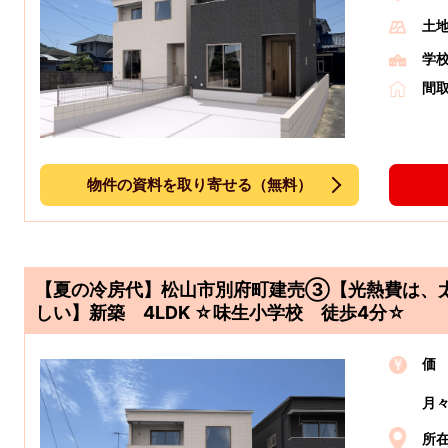
土
学
間
物件の資料を取り寄せる（無料）
【夏の冷房代】松山市別府町建売③【光熱費は、
しい】新築 4LDK ☆味生小学校 徒歩4分☆
価
月
所