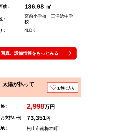
136.98 ㎡
面積：
宮前小学校 三津浜中学
区：
校
4LDK
り：
写真、設備情報をもっとみる
、太陽が払って
お気に入り
2,998
 格：
万円
73,351
々お支払い例
円
松山市南梅本町
在地：