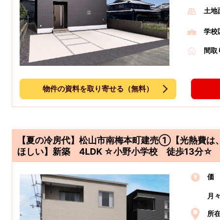
土地
学校
間取
物件の資料を取り寄せる（無料）
【夏の冷房代】松山市南梅本町建売①【光熱費は
ほしい】新築 4LDK ☆小野小学校 徒歩13分☆
価
月
所