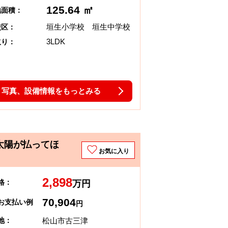
125.64 ㎡
地面積：
垣生小学校 垣生中学校
校区：
3LDK
取り：
写真、設備情報をもっとみる
太陽が払ってほ
お気に入り
2,898
格：
万円
70,904
お支払い例
円
松山市古三津
地：