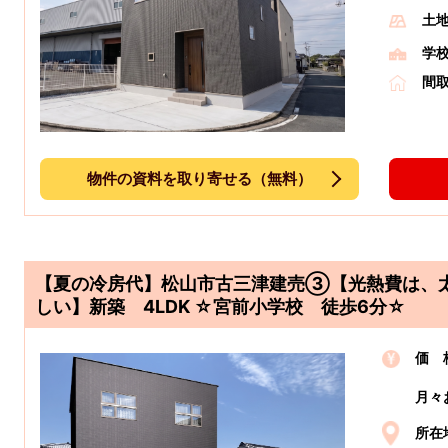
土
学
間
物件の資料を取り寄せる（無料）
【夏の冷房代】松山市古三津建売③【光熱費は、
しい】新築 4LDK ☆宮前小学校 徒歩6分☆
価 
月々
所在