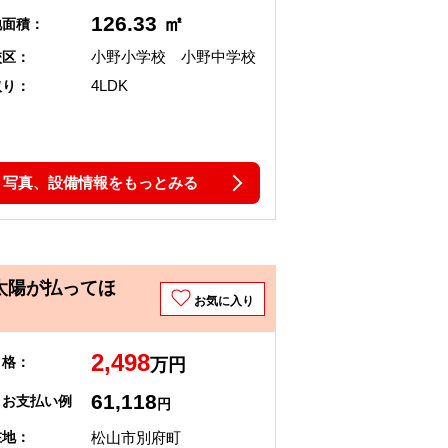
126.33 ㎡
地面積：
小野小学校 小野中学校
校区：
4LDK
取り：
写真、設備情報をもっとみる
太陽が払ってほ
お気に入り
2,498
 格：
万円
61,118
々お支払い例
円
松山市別府町
在地：