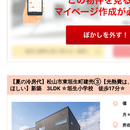
土
学
間
物件の資料を取り寄せる（無料）
【夏の冷房代】松山市東垣生町建売③【光熱費は
ほしい】新築 3LDK ☆垣生小学校 徒歩17分☆
価
月
所