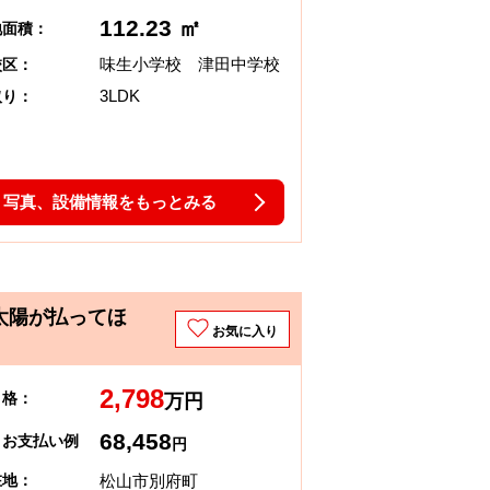
112.23 ㎡
地面積：
味生小学校 津田中学校
校区：
3LDK
取り：
写真、設備情報をもっとみる
太陽が払ってほ
お気に入り
2,798
 格：
万円
68,458
々お支払い例
円
松山市別府町
在地：