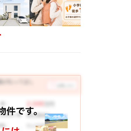
陽が払ってほし
お気に入り
2,598
 格：
万円
63,564
々お支払い例
円
松山市東野
在地：