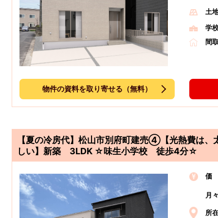
土
学
間
物件の資料を取り寄せる（無料）
【夏の冷房代】松山市別府町建売④【光熱費は、
しい】新築 3LDK ☆味生小学校 徒歩4分☆
価
月
所