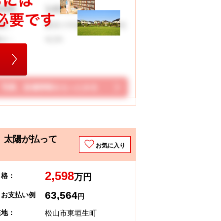
140.18 ㎡
地面積：
桑原小学校 桑原中学校
校区：
4LDK
取り：
写真、設備情報をもっとみる
、太陽が払って
お気に入り
2,598
 格：
万円
63,564
々お支払い例
円
松山市東垣生町
在地：