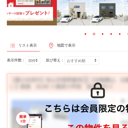
リスト表示
地図で表示
表示件数：
並び替え：
【夏の冷房代】松山市東野建売③【光熱費は、太
い】新築 4LDK ☆桑原小学校 徒歩10分☆
価
月
所