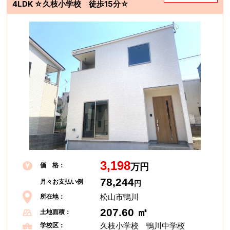
4LDK ☆久枝小学校 徒歩15分☆
3,198
価 格：
万円
78,244
月々お支払い例
円
松山市鴨川
所在地：
207.60 ㎡
土地面積：
久枝小学校 鴨川中学校
学校区：