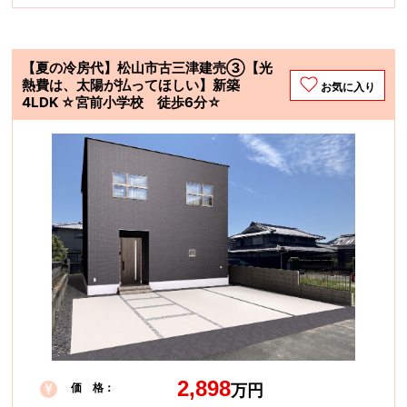
【夏の冷房代】松山市古三津建売③【光
熱費は、太陽が払ってほしい】新築
お気に入り
4LDK ☆宮前小学校 徒歩6分☆
2,898
価 格：
万円