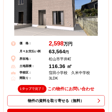
2,598
価 格：
万円
63,564
月々お支払い例
円
松山市平井町
所在地：
116.36 ㎡
土地面積：
窪田小学校 久米中学校
学校区：
3LDK
間取り：
この物件にお問い合わせ
物件の資料を取り寄せる（無料）