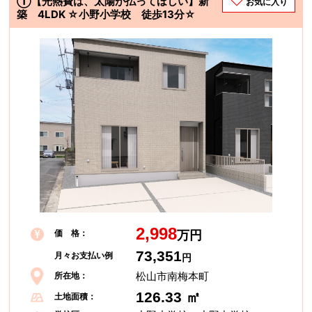
①【光熱費は、太陽が払ってほしい】新
お気に入り
築 4LDK ☆小野小学校 徒歩13分☆
2,998
価 格：
万円
73,351
月々お支払い例
円
松山市南梅本町
所在地：
126.33 ㎡
土地面積：