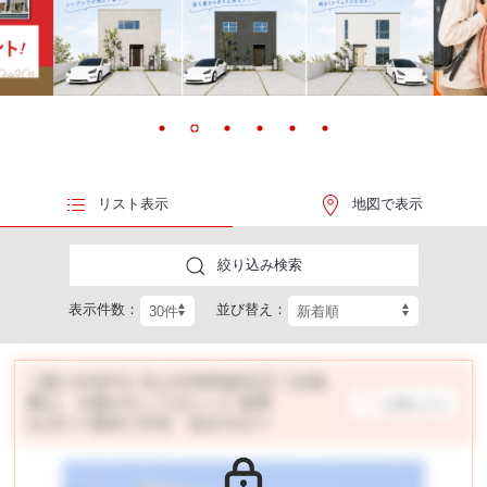
リスト表示
地図で表示
絞り込み検索
表示件数：
並び替え：
【夏の冷房代】松山市東野建売③【光熱
費は、太陽が払ってほしい】新築
お気に入り
4LDK ☆桑原小学校 徒歩10分☆