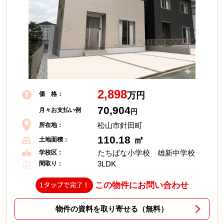
2,898
価 格：
万円
70,904
月々お支払い例
円
松山市針田町
所在地：
110.18 ㎡
土地面積：
たちばな小学校 雄新中学校
学校区：
3LDK
間取り：
この物件にお問い合わせ
物件の資料を取り寄せる（無料）