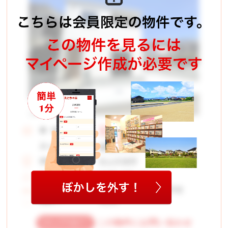
2,598
価 格：
万円
63,564
月々お支払い例
円
松山市東野
所在地：
140.18 ㎡
土地面積：
桑原小学校 桑原中学校
学校区：
4LDK
間取り：
この物件にお問い合わせ