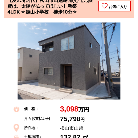
【夏の冷房代】松山市山越建売④【光熱
費は、太陽が払ってほしい】新築
お気に入り
4LDK ☆姫山小学校 徒歩10分☆
3,098
価 格：
万円
75,798
月々お支払い例
円
松山市山越
所在地：
132.82 ㎡
土地面積：