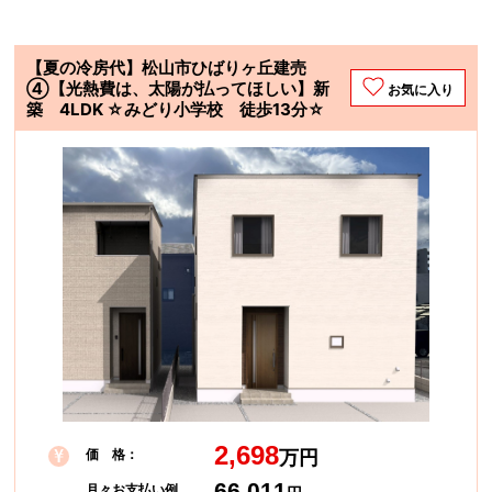
【夏の冷房代】松山市ひばりヶ丘建売
④【光熱費は、太陽が払ってほしい】新
お気に入り
築 4LDK ☆みどり小学校 徒歩13分☆
2,698
価 格：
万円
66,011
月々お支払い例