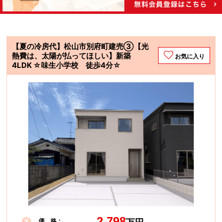
【夏の冷房代】松山市別府町建売③【光
熱費は、太陽が払ってほしい】新築
お気に入り
4LDK ☆味生小学校 徒歩4分☆
2,798
価 格：