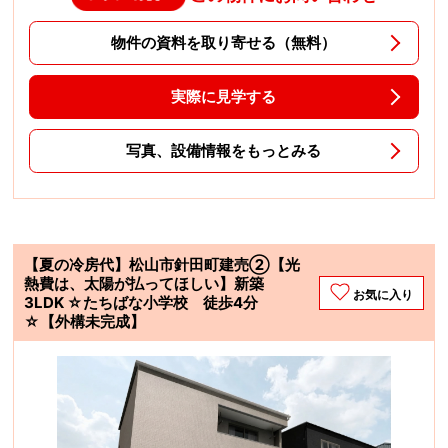
物件の資料を取り寄せる（無料）
実際に見学する
写真、設備情報をもっとみる
【夏の冷房代】松山市針田町建売②【光
熱費は、太陽が払ってほしい】新築
お気に入り
3LDK ☆たちばな小学校 徒歩4分
☆【外構未完成】