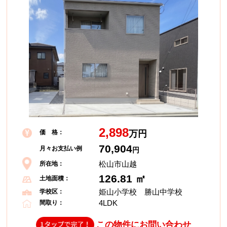
2,898
価 格：
万円
70,904
月々お支払い例
円
松山市山越
所在地：
126.81 ㎡
土地面積：
姫山小学校 勝山中学校
学校区：
4LDK
間取り：
この物件にお問い合わせ