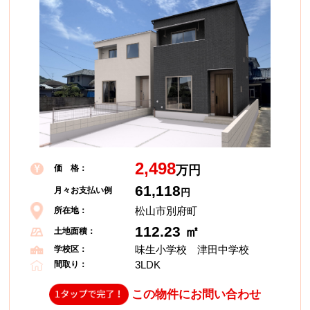
2,498
価 格：
万円
61,118
月々お支払い例
円
松山市別府町
所在地：
112.23 ㎡
土地面積：
味生小学校 津田中学校
学校区：
3LDK
間取り：
この物件にお問い合わせ