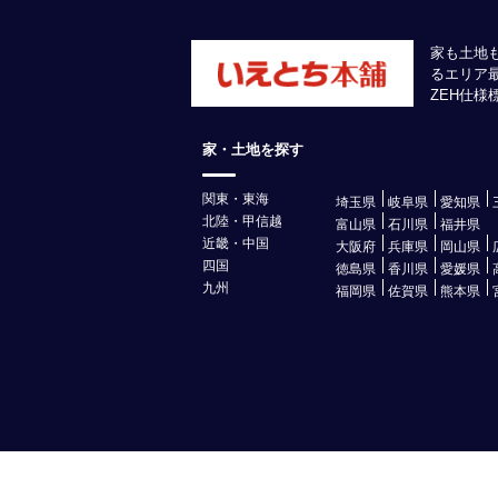
家も土地
るエリア
ZEH仕
家・土地を探す
関東・東海
埼玉県
岐阜県
愛知県
北陸・甲信越
富山県
石川県
福井県
近畿・中国
大阪府
兵庫県
岡山県
四国
徳島県
香川県
愛媛県
九州
福岡県
佐賀県
熊本県