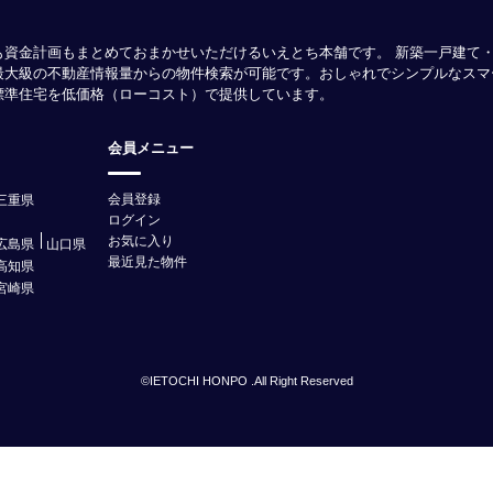
も資金計画もまとめておまかせいただけるいえとち本舗です。 新築一戸建て
最大級の不動産情報量からの物件検索が可能です。おしゃれでシンプルなスマ
様標準住宅を低価格（ローコスト）で提供しています。
会員メニュー
会員登録
三重県
ログイン
お気に入り
広島県
山口県
最近見た物件
高知県
宮崎県
©IETOCHI HONPO .All Right Reserved